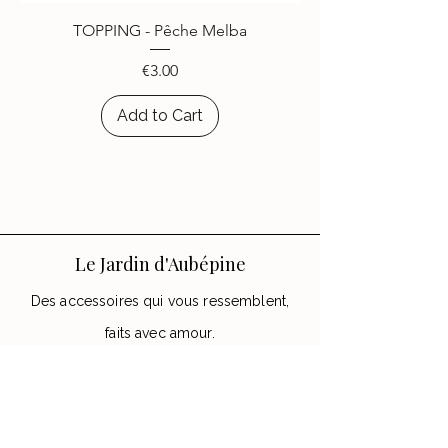
choisi d’égayer leurs appareils
TOPPING - Pêche Melba
avec les accessoires
Le Jardin
d’Aubépine
.
Price
€3.00
Add to Cart
Le Jardin d'Aubépine
Des accessoires qui vous ressemblent,
faits avec amour.
🌸 Notre Jardin
Notre histoire