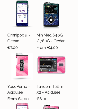
Omnipod 5 -
MiniMed 640G
Océan
/ 780G - Océan
Price
Sale Price
€7.00
From
€4.00
YpsoPump -
Tandem T:Slim
Acidulée
X2 - Acidulée
Sale Price
Price
From
€4.00
€6.00