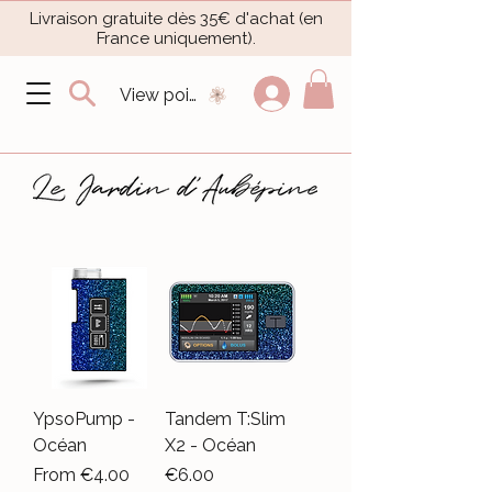
Livraison gratuite dès 35€ d'achat (en
France uniquement).​
View points
YpsoPump -
Tandem T:Slim
Océan
X2 - Océan
Sale Price
Price
From
€4.00
€6.00