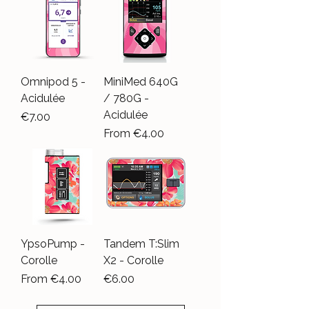
Omnipod 5 -
MiniMed 640G
Acidulée
/ 780G -
Acidulée
Price
€7.00
Sale Price
From
€4.00
YpsoPump -
Tandem T:Slim
Corolle
X2 - Corolle
Sale Price
Price
From
€4.00
€6.00