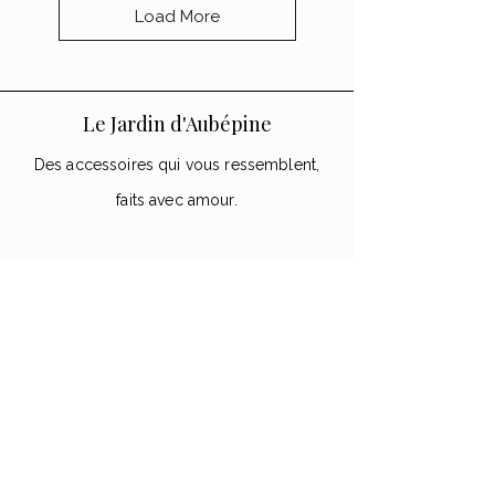
Load More
Le Jardin d'Aubépine
Des accessoires qui vous ressemblent,
faits avec amour.
🌸 Notre Jardin
Notre histoire
Nos Ateliers
💌 Aide
FAQ
Contact