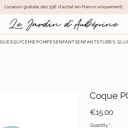
Livraison gratuite dès 35€ d'achat (en France uniquement).​
QUES
GLYCÉMIE
POMPES
ENFANTS
ENFANTS
TUBES GLU
Coque PO
Pric
€15.00
Quantity
*