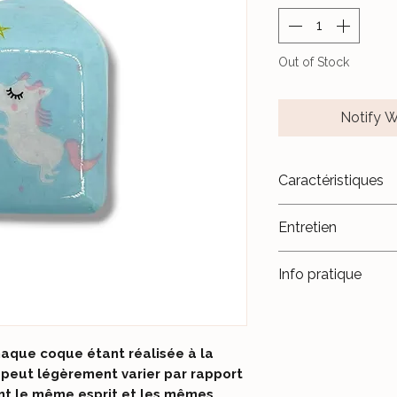
Out of Stock
Notify W
Caractéristiques
- Plastique therm
Entretien
- Fait main.
- Fabriqué en Fran
Évitez le contact a
Info pratique
piscine ou de la m
Évitez de trop soll
intérieures, afin qu
maintiennent bien
haque coque étant réalisée à la
Les ailettes doive
 peut légèrement varier par rapport
et l'adhésif.
ant le même esprit et les mêmes