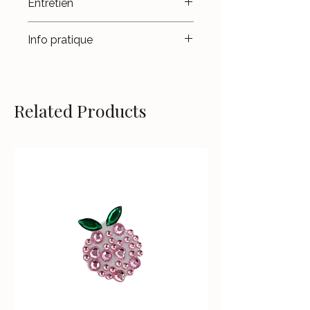
Entretien
- Fait main.
- Fabriqué en France.
Évitez le contact avec l'eau,
Info pratique
surtout celle de la piscine ou de
la mer.
Évitez de trop solliciter les
languettes intérieures, afin que
celles-ci restent rigides et
Related Products
maintiennent bien votre POD.
Les ailettes doivent être placées
entre le POD et l'adhésif.