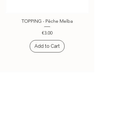
TOPPING - Pêche Melba
Price
€3.00
Add to Cart
Le Jardin d'Aubépine
Des accessoires qui vous ressemblent,
faits avec amour.
🌸 Notre Jardin