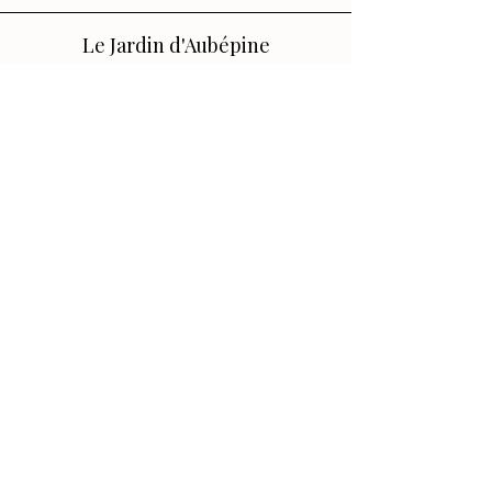
Le Jardin d'Aubépine
Des accessoires qui vous ressemblent,
faits avec amour.
🌸 Notre Jardin
Notre histoire
Nos Ateliers
💌 Aide
FAQ
Contact
Conditions générales
Politique de confidentialité