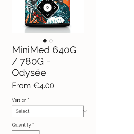
MiniMed 640G
/ 780G -
Odysée
Sale
From
€4.00
Price
Version
*
Quantity
*