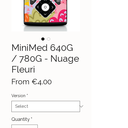
MiniMed 640G
/ 780G - Nuage
Fleuri
Sale
From
€4.00
Price
Version
*
Quantity
*