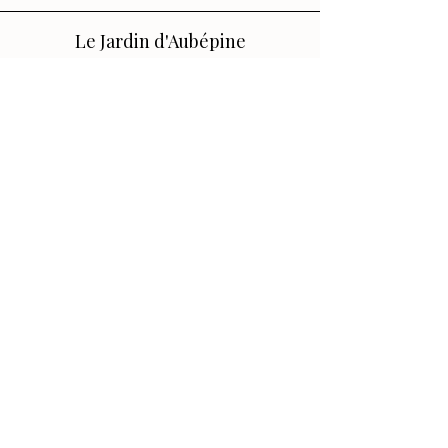
Le Jardin d'Aubépine
Des accessoires qui vous ressemblent,
faits avec amour.
🌸 Notre Jardin
Notre histoire
Nos Ateliers
💌 Aide
FAQ
Contact
Conditions générales
Politique de confidentialité