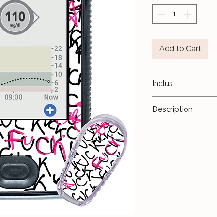
Add to Cart
Inclus
1 Sticker Récepteu
Description
Transformez vos di
accessoires de m
Les stickers
Le Ja
réutilisables
et c
temps.
Nos différents mo
notre Atelier, sur 
et protégés par un 