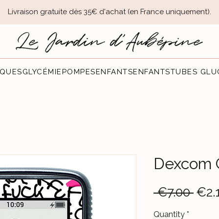
Livraison gratuite dès 35€ d'achat (en France uniquement).​
QUES
GLYCÉMIE
POMPES
ENFANTS
ENFANTS
TUBES GLU
Dexcom 
Reg
 €7.00 
€2.
Pric
Quantity
*