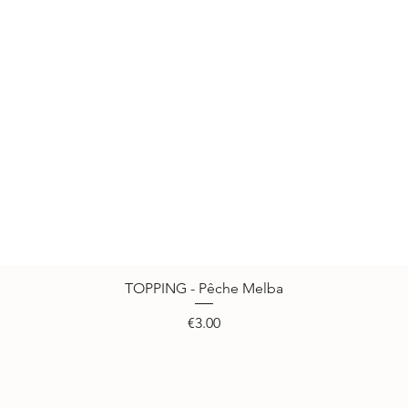
TOPPING - Pêche Melba
Quick View
Price
€3.00