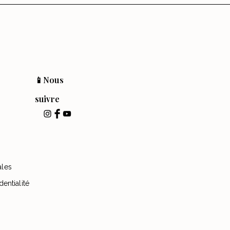
📱Nous
suivre
ales
dentialité