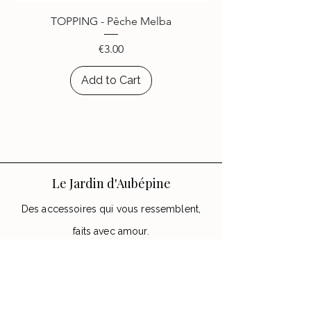
choisi d’égayer leurs appareils
TOPPING - Pêche Melba
avec les accessoires
Le Jardin
d’Aubépine
.
Price
€3.00
Add to Cart
Le Jardin d'Aubépine
Des accessoires qui vous ressemblent,
faits avec amour.
🌸 Notre Jardin
Notre histoire