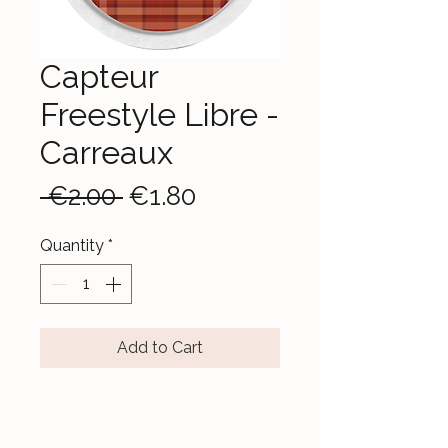
Capteur
Freestyle Libre -
Carreaux
Regular
Sale
 €2.00 
€1.80
Price
Price
Quantity
*
Add to Cart