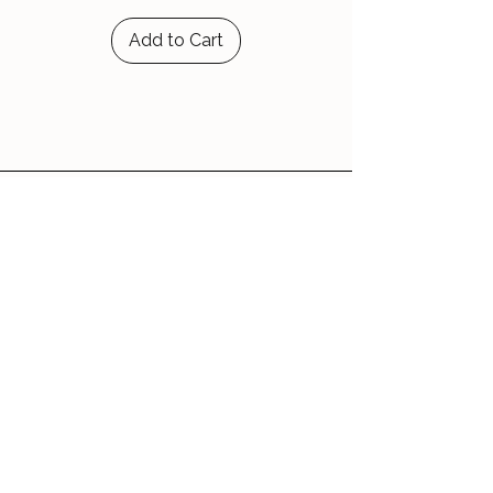
Add to Cart
Le Jardin d'Aubépine
Des accessoires qui vous ressemblent,
faits avec amour.
🌸 Notre Jardin
Notre histoire
Nos Ateliers
💌 Aide