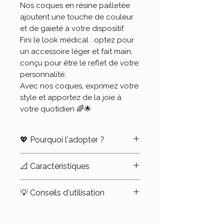
Nos coques en résine pailletée
ajoutent une touche de couleur
et de gaieté à votre dispositif.
Fini le look médical : optez pour
un accessoire léger et fait main,
conçu pour être le reflet de votre
personnalité.
Avec nos coques, exprimez votre
style et apportez de la joie à
votre quotidien 🌈🌟
💖 Pourquoi l'adopter ?
✨
Démédicalisez en beauté
:
📐 Caractéristiques
Donnez à votre Dexcom G6 un
look qui vous ressemble, en
📏
Compatibilité
: Dexcom G6
💡 Conseils d'utilisation
ajoutant une touche personnelle
et Dexcom One uniquement.
à votre dispositif.
Pour la mettre en place
:
🌈
Matériau
: Plastique et résine
Clippez la coque sur votre