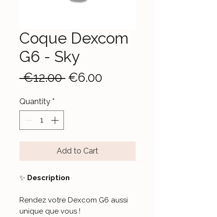
Coque Dexcom
G6 - Sky
Regular
Sale
 €12.00 
€6.00
Price
Price
Quantity
*
Add to Cart
✨
Description
Rendez votre Dexcom G6 aussi
unique que vous !