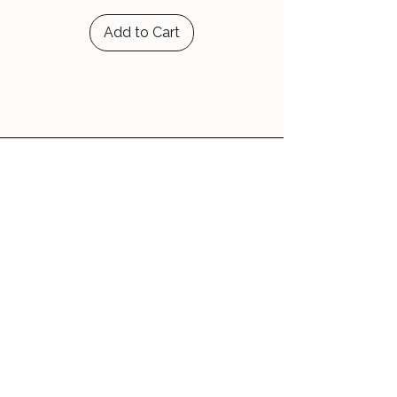
Add to Cart
Le Jardin d'Aubépine
Des accessoires qui vous ressemblent,
faits avec amour.
🌸 Notre Jardin
Notre histoire
Nos Ateliers
💌 Aide