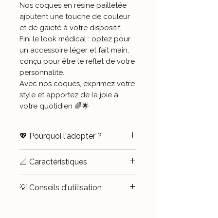
Nos coques en résine pailletée
ajoutent une touche de couleur
et de gaieté à votre dispositif.
Fini le look médical : optez pour
un accessoire léger et fait main,
conçu pour être le reflet de votre
personnalité.
Avec nos coques, exprimez votre
style et apportez de la joie à
votre quotidien 🌈🌟
💖 Pourquoi l'adopter ?
✨
Démédicalisez en beauté
:
📐 Caractéristiques
Donnez à votre Dexcom G6 un
look qui vous ressemble, en
📏
Compatibilité
: Dexcom G6
💡 Conseils d'utilisation
ajoutant une touche personnelle
et Dexcom One uniquement.
à votre dispositif.
Pour la mettre en place
:
🌈
Matériau
: Plastique et résine
Clippez la coque sur votre