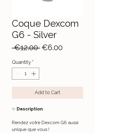
Coque Dexcom
G6 - Silver
Regular
Sale
 €12.00 
€6.00
Price
Price
Quantity
*
Add to Cart
✨
Description
Rendez votre Dexcom G6 aussi
unique que vous !