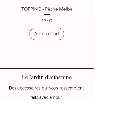
choisi d’égayer leurs appareils
TOPPING - Pêche Melba
avec les accessoires
Le Jardin
d’Aubépine
.
Price
€3.00
Add to Cart
Le Jardin d'Aubépine
Des accessoires qui vous ressemblent,
faits avec amour.
🌸 Notre Jardin
Notre histoire