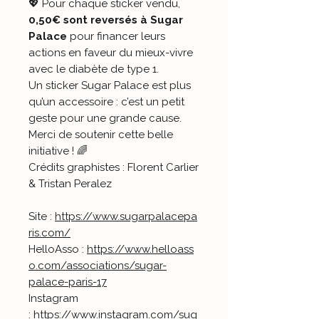
💖 Pour chaque sticker vendu,
0,50€ sont reversés à Sugar
Palace
pour financer leurs
actions en faveur du mieux-vivre
avec le diabète de type 1.
Un sticker Sugar Palace est plus
qu’un accessoire : c’est un petit
geste pour une grande cause.
Merci de soutenir cette belle
initiative ! 🌈
Crédits graphistes : Florent Carlier
& Tristan Peralez
Site :
https://www.sugarpalacepa
ris.com/
HelloAsso :
https://www.helloass
o.com/associations/sugar-
palace-paris-17
Instagram
:
https://www.instagram.com/sug