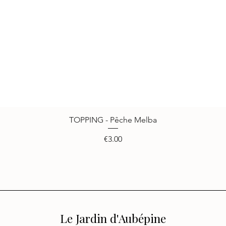
TOPPING - Pêche Melba
Quick View
Price
€3.00
Le Jardin d'Aubépine