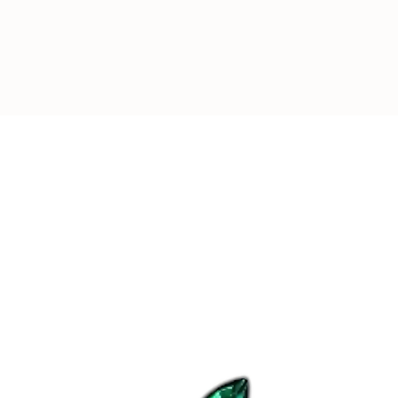
-
REJOIGNEZ L
Plus de
4000
pers
leurs appareils av
d’Aubépine
.