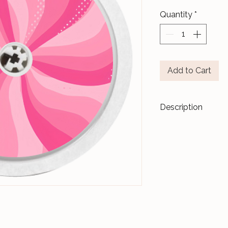
Quantity
*
Add to Cart
Description
Transformez vos di
accessoires de m
Les stickers
Le Ja
pour durer dans l
Nos différents mo
notre Atelier, sur 
et protégés par un 
Ceux-ci sont donc 
manipulations quo