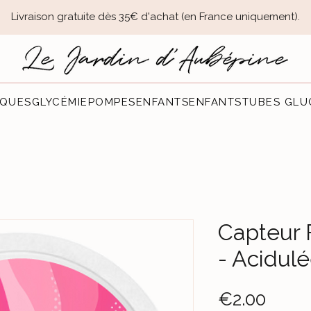
Livraison gratuite dès 35€ d'achat (en France uniquement).​
QUES
GLYCÉMIE
POMPES
ENFANTS
ENFANTS
TUBES GLU
Capteur 
- Acidul
Price
€2.00