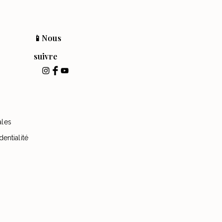
📱Nous
suivre
ales
dentialité