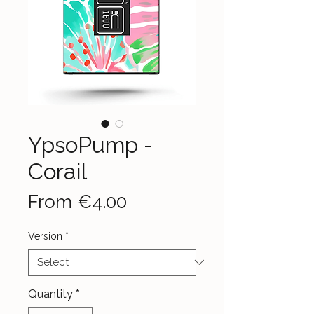
YpsoPump -
Corail
Sale
From
€4.00
Price
Version
*
Quantity
*