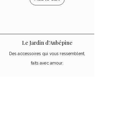
Le Jardin d'Aubépine
Des accessoires qui vous ressemblent,
faits avec amour.
🌸 Notre Jardin
Notre histoire
Nos Ateliers
💌 Aide
FAQ