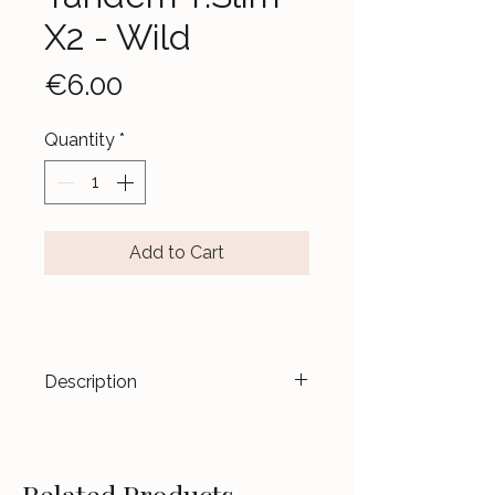
X2 - Wild
Price
€6.00
Quantity
*
Add to Cart
Description
Transformez vos dispositifs en
véritables accessoires de mode.
Les stickers
Le Jardin d’Aubépine
Related Products