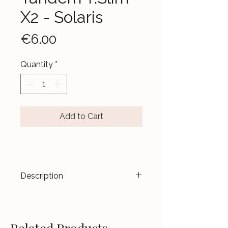
X2 - Solaris
Price
€6.00
Quantity
*
Add to Cart
Description
Transformez vos dispositifs en
véritables accessoires de mode.
Les stickers
Le Jardin d’Aubépine
Related Products