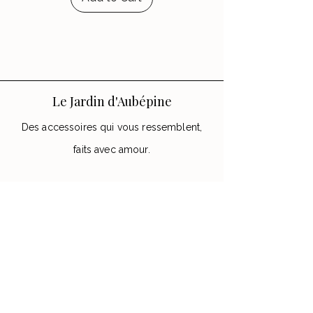
Le Jardin d'Aubépine
Des accessoires qui vous ressemblent,
faits avec amour.
🌸 Notre Jardin
Notre histoire
Nos Ateliers
💌 Aide
FAQ