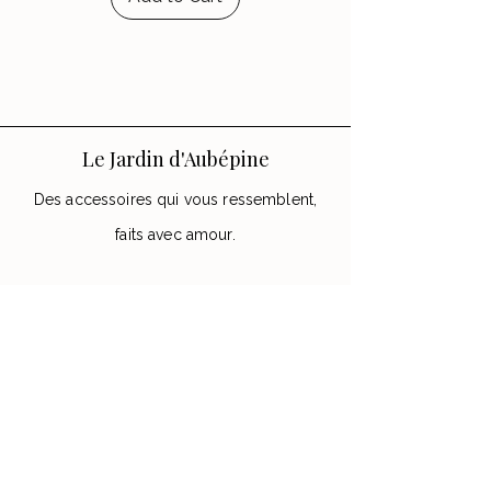
Le Jardin d'Aubépine
Des accessoires qui vous ressemblent,
faits avec amour.
🌸 Notre Jardin
Notre histoire
Nos Ateliers
💌 Aide
FAQ