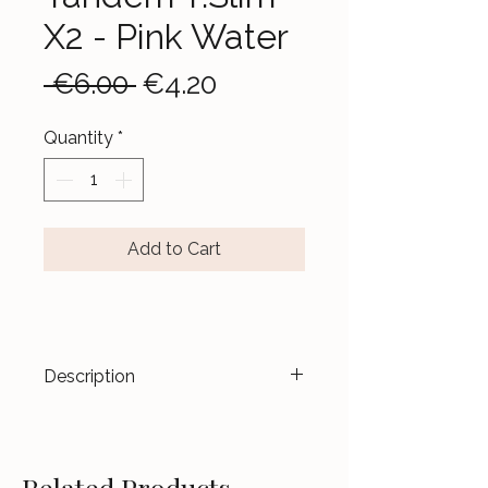
X2 - Pink Water
Regular
Sale
 €6.00 
€4.20
Price
Price
Quantity
*
Add to Cart
Description
Transformez vos dispositifs en
véritables accessoires de mode.
Les stickers
Le Jardin d’Aubépine
Related Products