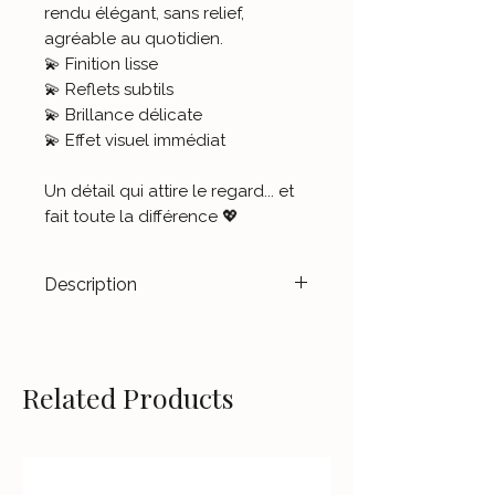
rendu élégant, sans relief,
agréable au quotidien.
💫 Finition lisse
💫 Reflets subtils
💫 Brillance délicate
💫 Effet visuel immédiat
Un détail qui attire le regard... et
fait toute la différence 💖
Description
Transformez vos dispositifs en
véritables accessoires de mode.
Les stickers
Le Jardin d’Aubépine
Related Products
sont conçus pour durer dans le
temps.
Nos différents modèles sont
imprimés dans notre Atelier, sur