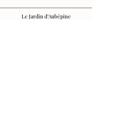
Le Jardin d'Aubépine
Des accessoires qui vous ressemblent,
faits avec amour.
🌸 Notre Jardin
Notre histoire
Nos Ateliers
💌 Aide
FAQ
Contact
Conditions générales