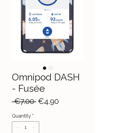
Omnipod DASH
- Fusée
Regular
Sale
 €7.00 
€4.90
Price
Price
Quantity
*