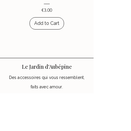
Price
€3.00
Add to Cart
Le Jardin d'Aubépine
Des accessoires qui vous ressemblent,
faits avec amour.
🌸 Notre Jardin
Notre histoire
Nos Ateliers