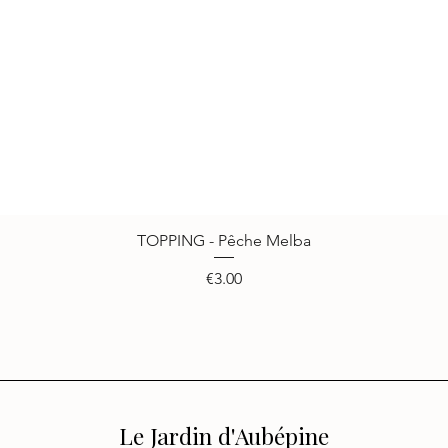
TOPPING - Pêche Melba
Quick View
Price
€3.00
Le Jardin d'Aubépine