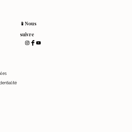
📱Nous
suivre
ales
dentialité