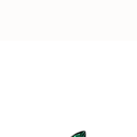
-
REJOIGNEZ L
Plus de
4000
pers
leurs appareils av
d’Aubépine
.