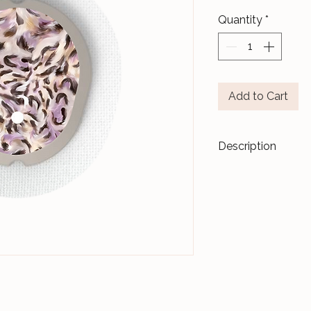
Quantity
*
Add to Cart
Description
Transformez vos di
accessoires de m
Les stickers
Le Ja
pour durer dans l
Nos différents mo
notre Atelier, sur 
et protégés par un 
Ceux-ci sont donc 
manipulations quo