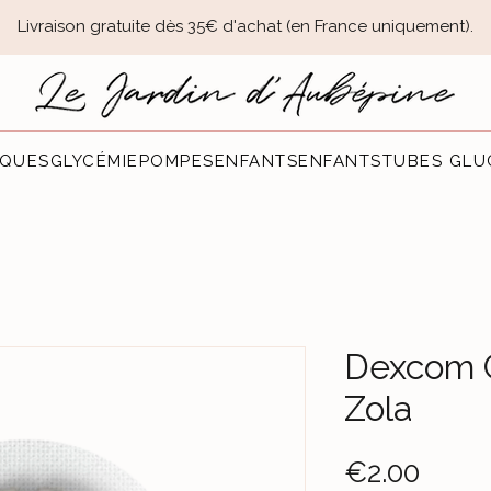
Livraison gratuite dès 35€ d'achat (en France uniquement).​
QUES
GLYCÉMIE
POMPES
ENFANTS
ENFANTS
TUBES GLU
Dexcom G
Zola
Price
€2.00