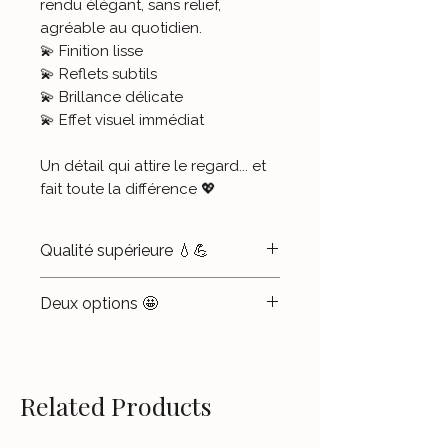
rendu élégant, sans relief,
agréable au quotidien.
💫 Finition lisse
💫 Reflets subtils
💫 Brillance délicate
💫 Effet visuel immédiat
Un détail qui attire le regard... et
fait toute la différence 💖
Qualité supérieure 💧💪
Matériau premium
:
Deux options 🤩
Imprimés sur un vinyle de
qualité supérieure dans notre
Sticker seul
🎨 : Appliquez-
Atelier, les stickers sont
le rapidement sur votre
protégés par un film ultra-
transmetteur pour ajouter une
Related Products
brillant pour un rendu Pink
touche de couleur à votre
Shineant et durable.
quotidien. Notez que, une fois