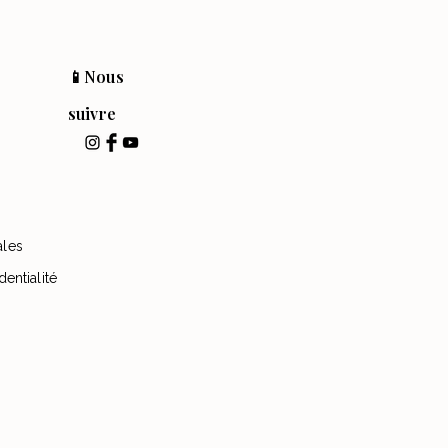
📱Nous
suivre
ales
dentialité