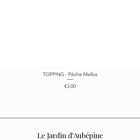
TOPPING - Pêche Melba
Quick View
Price
€3.00
Le Jardin d'Aubépine