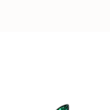
-
REJOIGNEZ L
Plus de
4000
pers
leurs appareils av
d’Aubépine
.