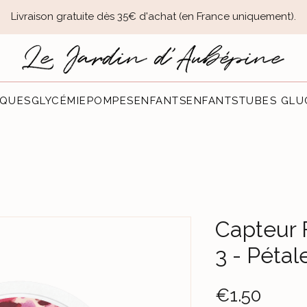
Livraison gratuite dès 35€ d'achat (en France uniquement).​
QUES
GLYCÉMIE
POMPES
ENFANTS
ENFANTS
TUBES GLU
Capteur 
3 - Pétal
Price
€1.50