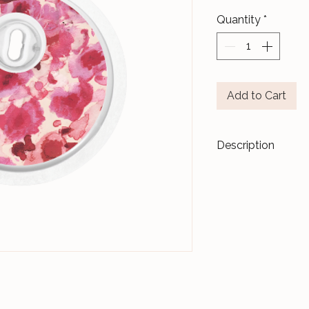
Quantity
*
Add to Cart
Description
Transformez vos di
accessoires de m
Les stickers
Le Ja
pour durer dans l
Nos différents mo
notre Atelier, sur 
et protégés par un 
Ceux-ci sont donc 
manipulations quo