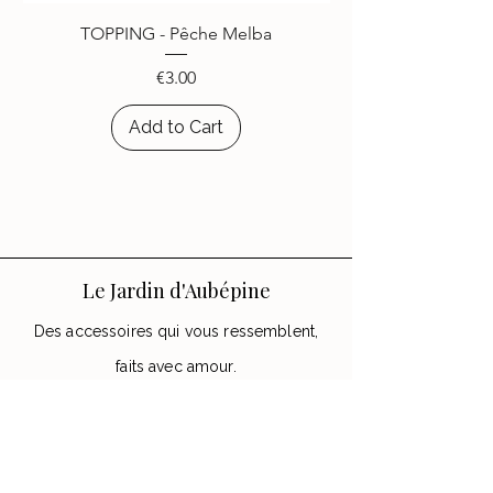
choisi d’égayer leurs appareils
TOPPING - Pêche Melba
avec les accessoires
Le Jardin
d’Aubépine
.
Price
€3.00
Add to Cart
Le Jardin d'Aubépine
Des accessoires qui vous ressemblent,
faits avec amour.
🌸 Notre Jardin
Notre histoire