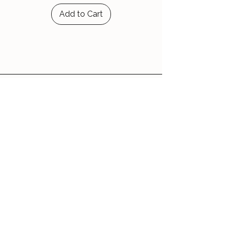
Add to Cart
Le Jardin d'Aubépine
Des accessoires qui vous ressemblent,
faits avec amour.
🌸 Notre Jardin
Notre histoire
Nos Ateliers
💌 Aide