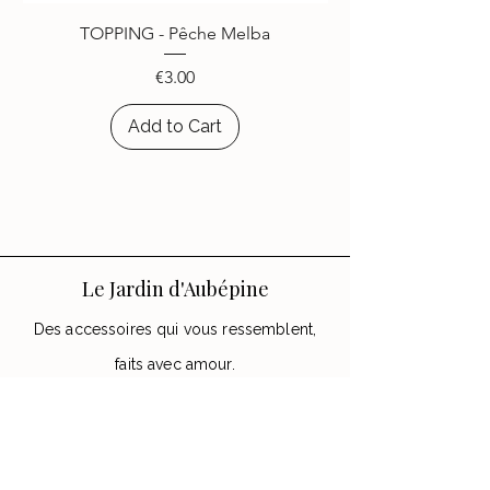
choisi d’égayer leurs appareils
TOPPING - Pêche Melba
avec les accessoires
Le Jardin
d’Aubépine
.
Price
€3.00
Add to Cart
Le Jardin d'Aubépine
Des accessoires qui vous ressemblent,
faits avec amour.
🌸 Notre Jardin
Notre histoire