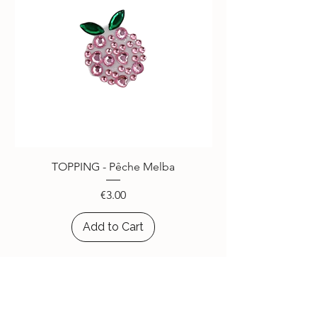
TOPPING - Pêche Melba
Price
€3.00
Add to Cart