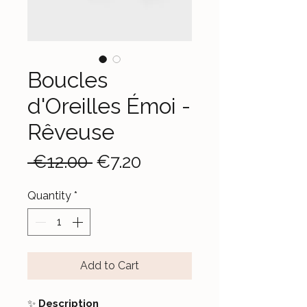
Boucles
d'Oreilles Émoi -
Rêveuse
Regular
Sale
 €12.00 
€7.20
Price
Price
Quantity
*
Add to Cart
✨
Description