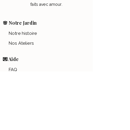
faits avec amour.
🌸 Notre Jardin
Notre histoire
Nos Ateliers
💌 Aide
FAQ
Contact
Conditions générales
Politique de confidentialité
Mentions légales
📱Nous suivre