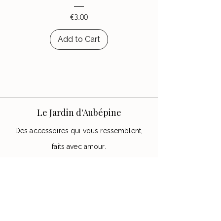
Price
€3.00
Add to Cart
Le Jardin d'Aubépine
Des accessoires qui vous ressemblent,
faits avec amour.
🌸 Notre Jardin
Notre histoire
Nos Ateliers