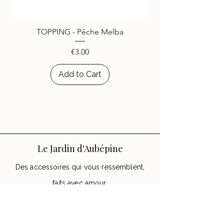
Plus de
4000
personnes ont
choisi d’égayer leurs appareils
TOPPING - Pêche Melba
avec les accessoires
Le Jardin
d’Aubépine
.
Price
€3.00
Add to Cart
Le Jardin d'Aubépine
Des accessoires qui vous ressemblent,
faits avec amour.
🌸 Notre Jardin